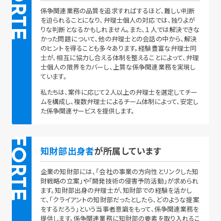
FORTE
係争関連業務の品質を追求すればするほど、難しい判断
を迫られることになり、弁理士個人の対応では、独りよが
りな判断となるかもしれません。また、１人では解決できな
かった問題について、他の弁理士との会話の中から、解決
のヒントを得ることも多々あります。経験豊富な弁理士同
士が、相互に協力し合える体制を整えることによって、弁理
士個人の限界をカバーし、上質な係争関連業務を実現し
ています。
私たちは、案件に応じて２人以上の弁理士を選定してチー
ムを構成し、複数弁理士によるチーム体制によって、安定し
た係争関連サービスを提供します。
FORTE
知財部出身者
が所属しています
企業の知財部には、「会社の事業の方向性とリンクした知
財戦略の立案」や「開発技術の侵害予防活動」が求められ
ます。知財部出身の弁理士が、知財部での経験を活かし
て、「クライアントの知財部だったとしたら、どのような提案
をするだろう」という当事者意識をもって、係争関連業務を
提供します。係争関連業務に知財部の要素を取り入れるこ