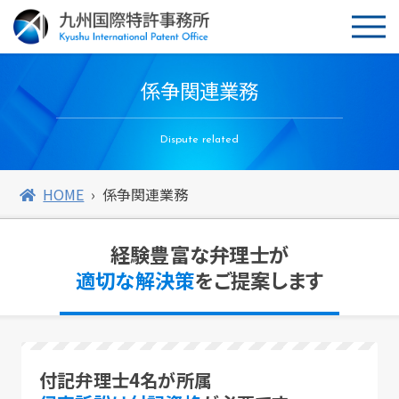
係争関連業務
Dispute related
HOME
係争関連業務
経験豊富な弁理士が
適切な解決策
をご提案します
付記弁理士4名が所属