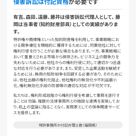
侵害訴訟は付記資格
が必要です
有吉、森田、遠藤、藤井は侵害訴訟代理人として、
藤
岡は当事者（知的財産部員）としての実績がありま
す。
特許権や商標権といった知的財産権を利用して、事業戦略にお
ける競争優位を積極的に獲得するためには、同業他社に対して
権利行使を行うことが必要な場合もあります。一方、事業戦略に
おいて重要とされる市場から排除され、ビジネス上の競争力を
失わないためには、他社からの権利行使に対して適切かつ迅速
な対応を行う必要があります。また、安定した企業活動を継続す
るためには、無用の知財紛争を回避する必要があり、そのために
は、他社出願の権利化阻止、他社権利の無効化や不利益最小
化、権利無効化手段の防御等の適切な対応が不可欠です。
私たちは、権利形成段階から権利行使を考慮して業務を遂行す
ることは勿論、複数の法律事務所との強固な連携を実現してお
り、机上の空論に陥ることなく、実務家としての係争関連サービ
スを提供します。
特許事務所の付記弁理士数（福岡県）