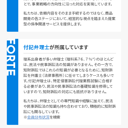
とで、事業戦略の方向性に沿った対応を実現しています。
私たちは、依頼内容をそのまま手続するのではなく、商品
開発の各ステージにおいて、経営的な視点を踏まえた提案
型の係争関連サービスを提供します。
FORTE
付記弁理士
が所属しています
理系出身者が多い弁理士（理科系７６．７％*）のほとんど
は、民法や民事訴訟法の知識がありません。その一方で、
知財訴訟ではこれらの知識が必要となるために、知財訴
訟を弁護士（法律事務所）に任せてしまうケースも多いで
す。付記弁理士は、特定侵害訴訟代理業務試験に合格す
る必要があり、民法や民事訴訟法の基礎知識を修得して
いますので、知財訴訟の対応にも抵抗がありません。
私たちは、弁理士としての専門知識や経験に加えて、民法
や民事訴訟法の知識も持ち合わせており、積極的に知財訴
訟にも関与しています。
※
会員分布状況
を検索